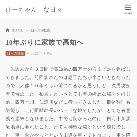
ひーちゃん。な日々
HOME
日々の雑感
10年ぶりに家族で高知へ
2022年8月9日
日々の雑感
先週末から３日間で高知県の四万十の方まで足を延ばし
てきました。前回訪れたのは息子たちが小さいときだった
ので、大体１０年くらい前になるかと思うけど、次男坊が
海で号泣した「柏島」というとても海の綺麗な場所をはじ
め、四万十川、仁淀川などに行ってきました。皿鉢料理も
堪能し、走行距離の長いハードな旅でしたが、とても有意
義な週末となりました。中でも良かったのは、四万十川源
流地点に参れたこと。とても神聖な場所という感じでし
た。車一台がやっとという山道を車で７ｋｍ上り、車を降