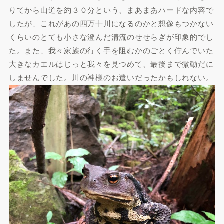
りてから山道を約３０分という、まあまあハードな内容で
したが、これがあの四万十川になるのかと想像もつかない
くらいのとても小さな澄んだ清流のせせらぎが印象的でし
た。また、我々家族の行く手を阻むかのごとく佇んでいた
大きなカエルはじっと我々を見つめて、最後まで微動だに
しませんでした。川の神様のお遣いだったかもしれない。