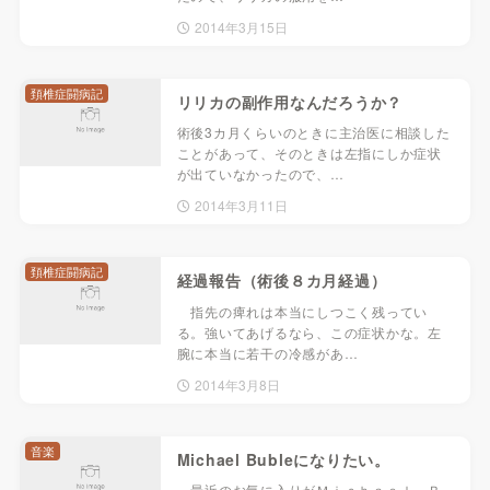
2014年3月15日
頚椎症闘病記
リリカの副作用なんだろうか？
術後3カ月くらいのときに主治医に相談した
ことがあって、そのときは左指にしか症状
が出ていなかったので、…
2014年3月11日
頚椎症闘病記
経過報告（術後８カ月経過）
指先の痺れは本当にしつこく残ってい
る。強いてあげるなら、この症状かな。左
腕に本当に若干の冷感があ…
2014年3月8日
音楽
Michael Bubleになりたい。
最近のお気に入りがＭｉｃｈａｅｌ Ｂ