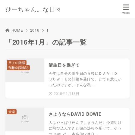
ひーちゃん。な日々
HOME
2016
1
「2016年1月」の記事一覧
日々の雑感
誕生日を過ぎて
頚椎症闘病記
今年は自分の誕生日の直後にＤＡＶＩＤ
ＢＯＷＩＥの訃報を受けて、とても悲しか
ったのですが、そんな私…
2016年1月18日
音楽
さようならDAVID BOWIE
人はやっぱり死んでしまうんだ。今週明け
に飛び込んできた彼の訃報を受けて、そう
つぶやいた。本名David R…