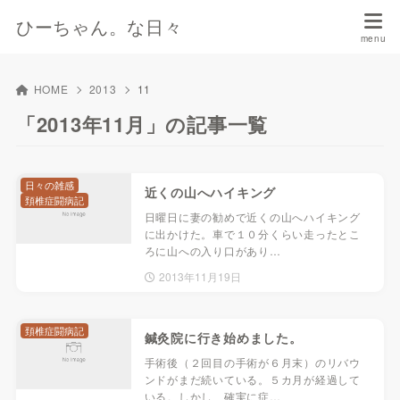
ひーちゃん。な日々
HOME
2013
11
「2013年11月」の記事一覧
日々の雑感
近くの山へハイキング
頚椎症闘病記
日曜日に妻の勧めで近くの山へハイキング
に出かけた。車で１０分くらい走ったとこ
ろに山への入り口があり…
2013年11月19日
頚椎症闘病記
鍼灸院に行き始めました。
手術後（２回目の手術が６月末）のリバウ
ンドがまだ続いている。５カ月が経過して
いる。しかし、確実に症…