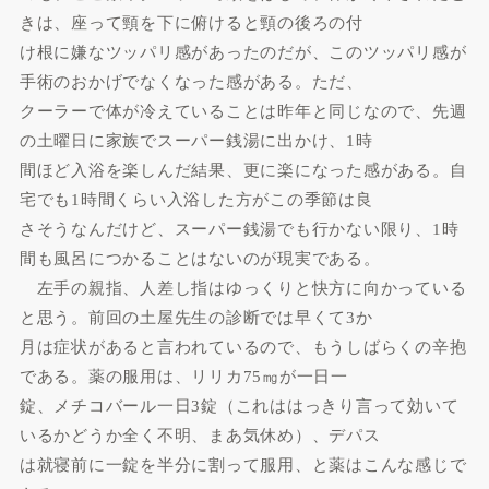
きは、座って頸を下に俯けると頸の後ろの付
け根に嫌なツッパリ感があったのだが、このツッパリ感が
手術のおかげでなくなった感がある。ただ、
クーラーで体が冷えていることは昨年と同じなので、先週
の土曜日に家族でスーパー銭湯に出かけ、1時
間ほど入浴を楽しんだ結果、更に楽になった感がある。自
宅でも1時間くらい入浴した方がこの季節は良
さそうなんだけど、スーパー銭湯でも行かない限り、1時
間も風呂につかることはないのが現実である。
左手の親指、人差し指はゆっくりと快方に向かっている
と思う。前回の土屋先生の診断では早くて3か
月は症状があると言われているので、もうしばらくの辛抱
である。薬の服用は、リリカ75㎎が一日一
錠、メチコバール一日3錠（これははっきり言って効いて
いるかどうか全く不明、まあ気休め）、デパス
は就寝前に一錠を半分に割って服用、と薬はこんな感じで