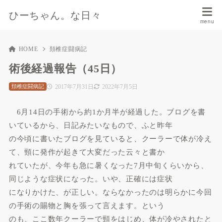
ひーちゃん。な日々
HOME
頚椎症闘病記
術後経過報告（45日）
2017年7月31日
2022年7月5日
頚椎症闘病記
6月14日の手術から約1か月半が経過した。ブログを書
いているから、日記みたいなもので、ふと昨年
の今頃に書いたブログを見ていると、クーラーで体が冷え
て、頸に発作が起きて大変だった云々と書か
れていたが、今年も急に暑くなった7月中旬くらいから、
同じような症状になった。いや、正確には症状
になりかけた、が正しい。ならなかったのは明らかに今回
の手術の賜物と胸を張って言えます。という
のも、ここ数年クーラーで頸をはじめ、体が冷やされたと